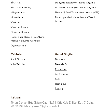
TİAK A.Ş.
Dünyada Televizyon İzleme Ölçümü
TİAK A.Ş. Kuruluş
Türkiye'de Televizyon İzleme Ölçümü
Misyonumuz
TİAK A.Ş. Veri Tabanı Araştırması (VTA)
Hissedarlar
Panel İşlemlerinde Kullanılan Teknik
Altyapı
Yönetim
Yönetim Kurulu
Denetim Kurulu
Raporlanan Kanallar ve Abone
Medya Planlama Ajansları
Üyeliklerimiz
Tablolar
Genel Bilgiler
Aylık Tablolar
Duyurular
Yıllık Tablolar
Basında Biz
Etkinlikler
Ad Express
SSS
Terminoloji
İletişim
İletişim
Torun Center, Büyükdere Cad. No:74 Ofis Kule D Blok Kat: 7 Daire:
28 34394 Mecidiyeköy / Şişli / İstanbul