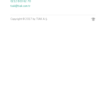
0212 803 62 70
tiak@tiak.com.tr
Copyright © 2017 by TİAK A.Ş.