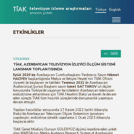
televizyon izleme araştırmaları
Türkçe
English
anonim şirketi
Hakkımızda
ETKİNLİKLER
TV İzleme Ölçümü
Evren Değerleri
<< GERİ
17/11/2022
Tablolar
TİAK, AZERBAYCAN TELEVİZYON İZLEYİCİ ÖLÇÜM SİSTEMİ
LANSMAN TOPLANTISINDA
Duyurular
Eylül 2020’de
Azerbaycan Cumhurbaşkanı Yardımcısı Sayın
Hikmet
HACIYEV
başkanlığında Medya ve İletişim Heyeti’nin TİAK Ofisini
Etkinlikler
ziyareti ile başlayan ve takiben
Temmuz 2021
’de Azerbaycan
Audioviziual Şurası Başkanı sayın
İsmet SATTAROV
’un ölçüm
konusunda Türkiye’de yaşanan tecrübelerin Azerbaycan televizyon
SSS
endüstrisine aktarılması için TİAK Heyetini Bakü’ye daveti ile devam
eden süreçte TİAK tüm hazırlık süreçlerinde danışmanlık yapmaya
Basında Biz
devam etmiştir.
Yapılan hazırlıklar sonucunda 17 Kasım 2022 tarihi itibarıyla
Terminoloji
Bakü’de Azerbaycan Televizyon Ölçüm Sisteminin lansmanı
yapılmıştır, endüstriye yönelik raporlama 1 Ocak 2023 itibarıyla
başlayacaktır.
İletişim
TİAK Genel Müdürü Dursun GÜLERYÜZ ölçümü koordine eden şirket
olan MARSA’nın (Media Audience Research System of Azerbaijan)